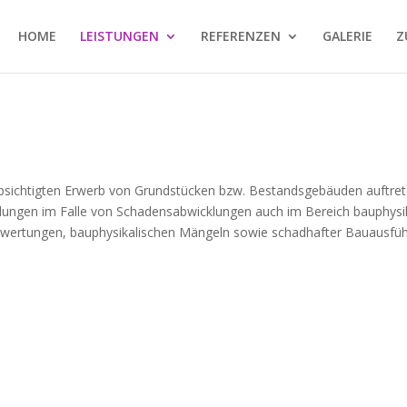
HOME
LEISTUNGEN
REFERENZEN
GALERIE
Z
n
ichtigten Erwerb von Grundstücken bzw. Bestandsgebäuden auftrete
llungen im Falle von Schadensabwicklungen auch im Bereich bauphysik
ertungen, bauphysikalischen Mängeln sowie schadhafter Bauausfü